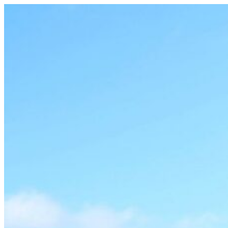
Videre
til
indhold