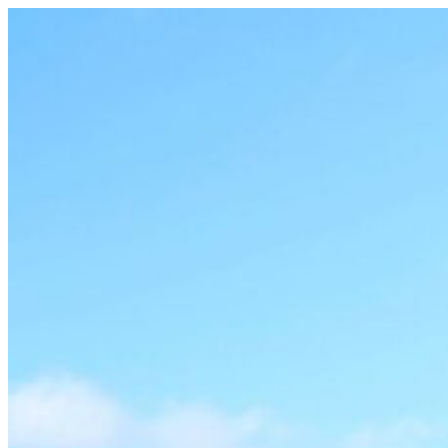
Videre
til
indhold