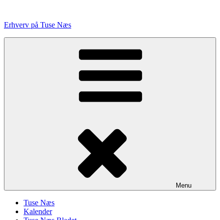
Videre
til
Erhverv på Tuse Næs
indhold
Menu
Tuse Næs
Kalender