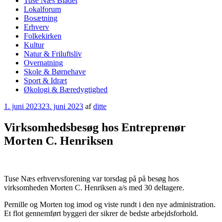
Tuse Næs Bladet
Lokalforum
Bosætning
Erhverv
Folkekirken
Kultur
Natur & Friluftsliv
Overnatning
Skole & Børnehave
Sport & Idræt
Økologi & Bæredygtighed
Udgivet
1. juni 2023
23. juni 2023
af
ditte
den
Virksomhedsbesøg hos Entreprenør
Morten C. Henriksen
Tuse Næs erhvervsforening var torsdag på på besøg hos
virksomheden Morten C. Henriksen a/s med 30 deltagere.
Pernille og Morten tog imod og viste rundt i den nye administration.
Et flot gennemført byggeri der sikrer de bedste arbejdsforhold.