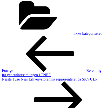
Kategorier
Ikke-kategoriseret
Indlægsnavigation
Forrige
indlæg
Forrige
Beretning
fra generalforsamlingen i TNEF
Næste
Næste
Tuse Næs Erhvervsforening repræsenteret på SKVULP
indlæg