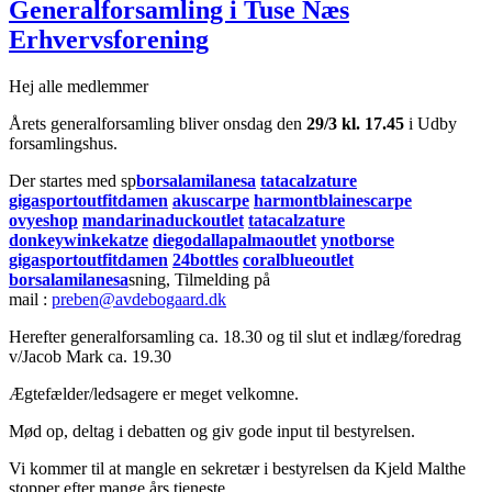
Generalforsamling i Tuse Næs
Erhvervsforening
Hej alle medlemmer
Årets generalforsamling bliver onsdag den
29/3 kl. 17.45
i Udby
forsamlingshus.
Der startes med sp
borsalamilanesa
tatacalzature
gigasportoutfitdamen
akuscarpe
harmontblainescarpe
ovyeshop
mandarinaduckoutlet
tatacalzature
donkeywinkekatze
diegodallapalmaoutlet
ynotborse
gigasportoutfitdamen
24bottles
coralblueoutlet
borsalamilanesa
sning, Tilmelding på
mail :
preben@avdebogaard.dk
Herefter generalforsamling ca. 18.30 og til slut et indlæg/foredrag
v/Jacob Mark ca. 19.30
Ægtefælder/ledsagere er meget velkomne.
Mød op, deltag i debatten og giv gode input til bestyrelsen.
Vi kommer til at mangle en sekretær i bestyrelsen da Kjeld Malthe
stopper efter mange års tjeneste.