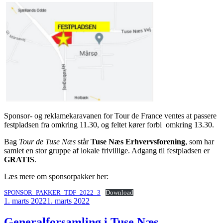
Sponsor- og reklamekaravanen for Tour de France ventes at passere
festpladsen fra omkring 11.30, og feltet kører forbi omkring 13.30.
Bag
Tour de Tuse Næs
står
Tuse Næs Erhvervsforening
, som har
samlet en stor gruppe af lokale frivillige. Adgang til festpladsen er
GRATIS
.
Læs mere om sponsorpakker her:
SPONSOR_PAKKER_TDF_2022_3
Download
Udgivet
1. marts 2022
1. marts 2022
den
Generalforsamling i Tuse Næs