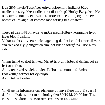
Den 28/6 havde Tuse Næs erhvervsforening indkaldt både
medlemmer, og ikke medlemmer til møde på Hørby Færgekro. Her
blev der blandt andet drøftet Tour de France 2022, og der blev
nedsat et udvalg til at komme med forslag til aktiviteter.
Torsdag den 14/10 havde vi møde med Holbæk kommune hvor
ideer blev fremlagt.
Vi har tænkt aktiviteter hele dagen, og da der i en del timer vil være
spærret ved Nykøbingvejen skal det kunne foregå på Tuse Næs
siden.
Vi har tænkt et stort telt ved Mårsø til brug i løbet af dagen, og en
fest om aftenen.
Aktiviteter ved Audebo inden Holbæk kommune forlades.
Forskellige former for cykelløb
Aktivitet på fjorden
Vi vil gerne informere om planerne og have flere input fra Jer så
derfor indkaldes til et møde lørdag den 30/10 kl. 09.00 hos Tuse
Næs kunsthåndværk hvor der serveres en kop kaffe.