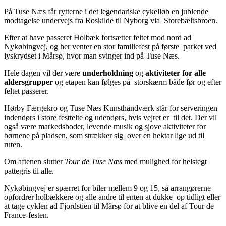
På Tuse Næs får rytterne i det legendariske cykelløb en jublende
modtagelse undervejs fra Roskilde til Nyborg via Storebæltsbroen.
Efter at have passeret Holbæk fortsætter feltet mod nord ad
Nykøbingvej, og her venter en stor familiefest på første parket ved
lyskrydset i Mårsø, hvor man svinger ind på Tuse Næs.
Hele dagen vil der være
underholdning
og
aktiviteter for alle
aldersgrupper
og etapen kan følges på storskærm både før og efter
feltet passerer.
Hørby Færgekro og Tuse Næs Kunsthåndværk står for serveringen
indendørs i store festtelte og udendørs, hvis vejret er til det. Der vil
også være markedsboder, levende musik og sjove aktiviteter for
børnene på pladsen, som strækker sig over en hektar lige ud til
ruten.
Om aftenen slutter
Tour de Tuse Næs
med mulighed for helstegt
pattegris til alle.
Nykøbingvej er spærret for biler mellem 9 og 15, så arrangørerne
opfordrer holbækkere og alle andre til enten at dukke op tidligt eller
at tage cyklen ad Fjordstien til Mårsø for at blive en del af Tour de
France-festen.