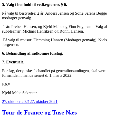
5.
Valg i henhold til vedtægternes § 6.
På valg til bestyrelse: 2 år: Anders Jensen og Sofie Sarens Begge
modtager genvalg.
1 år: Preben Hansen, og Kjeld Malte og Finn Fogtmann. Valg af
suppleanter: Michael Henriksen og Ronni Hansen.
På valg til revisor: Flemming Hansen (Modtager genvalg) Niels
Jørgensen.
6. Behandling af indkomne forslag.
7. Eventuelt.
Forslag, der ønskes behandlet på generalforsamlingen, skal være
formanden i hænde senest d. 1. marts 2022.
P.b.v
Kjeld Malte Sekretær
Udgivet
27. oktober 2021
27. oktober 2021
den
Tour de France og Tuse Næs