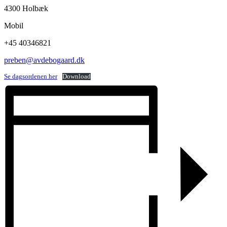
4300 Holbæk
Mobil
+45 40346821
preben@avdebogaard.dk
Se dagsordenen her
Download