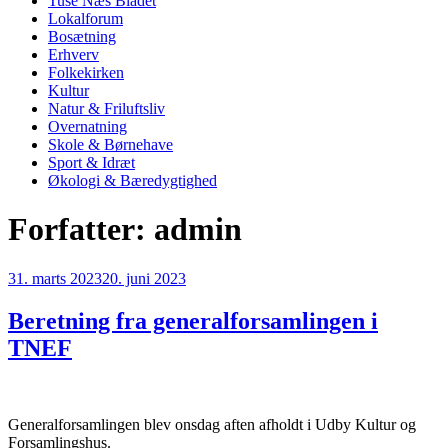
Tuse Næs Bladet
Lokalforum
Bosætning
Erhverv
Folkekirken
Kultur
Natur & Friluftsliv
Overnatning
Skole & Børnehave
Sport & Idræt
Økologi & Bæredygtighed
Forfatter:
admin
Udgivet
31. marts 2023
20. juni 2023
den
Beretning fra generalforsamlingen i
TNEF
Generalforsamlingen blev onsdag aften afholdt i Udby Kultur og
Forsamlingshus.