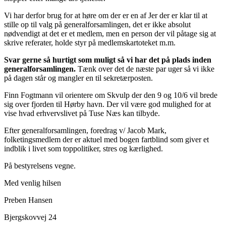
Vi har derfor brug for at høre om der er en af Jer der er klar til at
stille op til valg på generalforsamlingen, det er ikke absolut
nødvendigt at det er et medlem, men en person der vil påtage sig at
skrive referater, holde styr på medlemskartoteket m.m.
Svar gerne så hurtigt som muligt så vi har det på plads inden
generalforsamlingen.
Tænk over det de næste par uger så vi ikke
på dagen står og mangler en til sekretærposten.
Finn Fogtmann vil orientere om Skvulp der den 9 og 10/6 vil brede
sig over fjorden til Hørby havn. Der vil være god mulighed for at
vise hvad erhvervslivet på Tuse Næs kan tilbyde.
Efter generalforsamlingen, foredrag v/ Jacob Mark,
folketingsmedlem der er aktuel med bogen fartblind som giver et
indblik i livet som toppolitiker, stres og kærlighed.
På bestyrelsens vegne.
Med venlig hilsen
Preben Hansen
Bjergskovvej 24