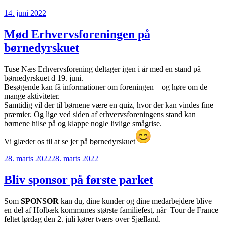
Udgivet
14. juni 2022
den
Mød Erhvervsforeningen på
børnedyrskuet
Tuse Næs Erhvervsforening deltager igen i år med en stand på
børnedyrskuet d 19. juni.
Besøgende kan få informationer om foreningen – og høre om de
mange aktiviteter.
Samtidig vil der til børnene være en quiz, hvor der kan vindes fine
præmier. Og lige ved siden af erhvervsforeningens stand kan
børnene hilse på og klappe nogle livlige smågrise.
Vi glæder os til at se jer på børnedyrskuet
Udgivet
28. marts 2022
28. marts 2022
den
Bliv sponsor på første parket
Som
SPONSOR
kan du, dine kunder og dine medarbejdere blive
en del af Holbæk kommunes største familiefest, når Tour de France
feltet lørdag den 2. juli kører tværs over Sjælland.