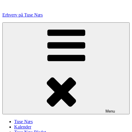
Videre
til
Erhverv på Tuse Næs
indhold
Menu
Tuse Næs
Kalender