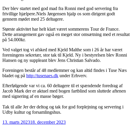
Der blev startet med god mad fra Ronni med god servering fra
frivillige hjælpere.Niels Jørgensen hjalp os som dirigent godt
gennem mødet med 25 deltagere.
Største aktivitet har helt klart været sommerens Tour de France.
Dette arrangement gav også en meget stor omsætning med et resultat
på 54.000kr.
Ved valget tog vi afsked med Kjeld Malthe som i 26 år har været
foreningens sekretær, stor tak til Kjeld. Ny i bestyrelsen blev Ronni
Hansen og ny suppleant blev Jens Christian Salvado.
Foreningen består af 48 medlemmer og kan altid findes i Tuse Næs
bladet og på
http://tusenaes.dk
under Erhverv.
Efterfølgende var vi ca. 60 deltagere til et spændende foredrag af
Jacob Mark der er aktuel med bogen fartblind som sluttede aftenen
med signering af en masse bøger.
Tak til alle Jer der deltog og tak for god forplejning og servering i
Udby kultur og forsamlingshus.
Udgivet
13. marts 2023
18. december 2023
den