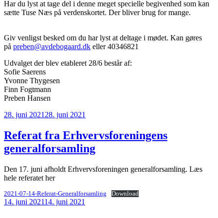
Har du lyst at tage del i denne meget specielle begivenhed som kan
sætte Tuse Næs på verdenskortet. Der bliver brug for mange.
Giv venligst besked om du har lyst at deltage i mødet. Kan gøres
på
preben@avdebogaard.dk
eller 40346821
Udvalget der blev etableret 28/6 består af:
Sofie Saerens
Yvonne Thygesen
Finn Fogtmann
Preben Hansen
Udgivet
28. juni 2021
28. juni 2021
den
Referat fra Erhvervsforeningens
generalforsamling
Den 17. juni afholdt Erhvervsforeningen generalforsamling. Læs
hele referatet her
2021-07-14-Referat-Generalforsamling
Download
Udgivet
14. juni 2021
14. juni 2021
den