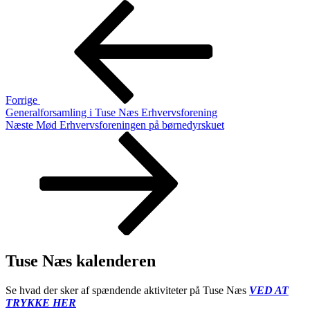
Indlægsnavigation
Forrige
indlæg
Forrige
Generalforsamling i Tuse Næs Erhvervsforening
Næste
Næste
Mød Erhvervsforeningen på børnedyrskuet
indlæg
Tuse Næs kalenderen
Se hvad der sker af spændende aktiviteter på Tuse Næs
VED AT
TRYKKE HER