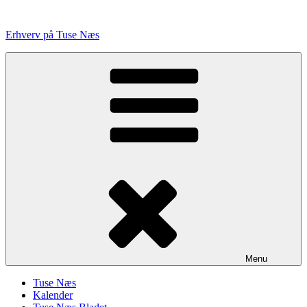
Videre
til
Erhverv på Tuse Næs
indhold
Menu
Tuse Næs
Kalender