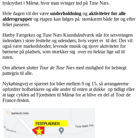
lyskrydset i Mårsø, hvor man svinger ind på Tuse Næs.
Hele dagen vil der være
underholdning
og
aktiviteter for alle
aldersgrupper
og etapen kan følges på storskærm både før og efter
feltet passerer.
Hørby Færgekro og Tuse Næs Kunsthåndværk står for serveringen
indendørs i store festtelte og udendørs, hvis vejret er til det. Der vil
også være markedsboder, levende musik og sjove aktiviteter for
børnene på pladsen, som strækker sig over en hektar lige ud til
ruten.
Om aftenen slutter
Tour de Tuse Næs
med mulighed for helstegt
pattegris til alle.
Nykøbingvej er spærret for biler mellem 9 og 15, så arrangørerne
opfordrer holbækkere og alle andre til enten at dukke op tidligt eller
at tage cyklen ad Fjordstien til Mårsø for at blive en del af Tour de
France-festen.