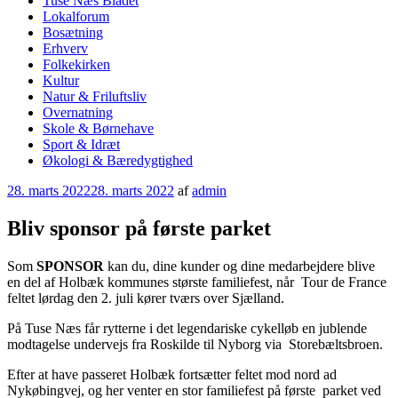
Tuse Næs Bladet
Lokalforum
Bosætning
Erhverv
Folkekirken
Kultur
Natur & Friluftsliv
Overnatning
Skole & Børnehave
Sport & Idræt
Økologi & Bæredygtighed
Udgivet
28. marts 2022
28. marts 2022
af
admin
den
Bliv sponsor på første parket
Som
SPONSOR
kan du, dine kunder og dine medarbejdere blive
en del af Holbæk kommunes største familiefest, når Tour de France
feltet lørdag den 2. juli kører tværs over Sjælland.
På Tuse Næs får rytterne i det legendariske cykelløb en jublende
modtagelse undervejs fra Roskilde til Nyborg via Storebæltsbroen.
Efter at have passeret Holbæk fortsætter feltet mod nord ad
Nykøbingvej, og her venter en stor familiefest på første parket ved