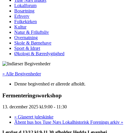
Tuse Næs Bladet
Lokalforum
Bosætning
Erhverv
Folkekirken
Kultur
Natur & Friluftsliv
Overnatning
Skole & Børnehave
Sport & Idræt
Økologi & Bæredygtighed
« Alle Begivenheder
Denne begivenhed er allerede afholdt.
Fermenteringsworkshop
13. december 2025 kl.9:00
-
11:30
«
Glaseret juleskinke
Åbent hus hos Tuse Næs Lokalhistorisk Forenings arkiv
»
Lørdag d 13/12 kl 9-11.30 afholder Hedda Løvenhøj