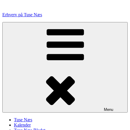
Videre
til
Erhverv på Tuse Næs
indhold
Menu
Tuse Næs
Kalender