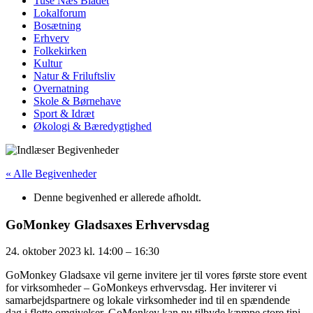
Tuse Næs Bladet
Lokalforum
Bosætning
Erhverv
Folkekirken
Kultur
Natur & Friluftsliv
Overnatning
Skole & Børnehave
Sport & Idræt
Økologi & Bæredygtighed
« Alle Begivenheder
Denne begivenhed er allerede afholdt.
GoMonkey Gladsaxes Erhvervsdag
24. oktober 2023
kl.
14:00
–
16:30
GoMonkey Gladsaxe vil gerne invitere jer til vores første store event
for virksomheder – GoMonkeys erhvervsdag. Her inviterer vi
samarbejdspartnere og lokale virksomheder ind til en spændende
dag i flotte omgivelser. GoMonkey kan nu tilbyde kæmpe store tipi