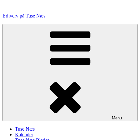
Videre
til
Erhverv på Tuse Næs
indhold
Menu
Tuse Næs
Kalender