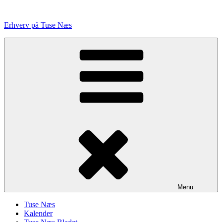
Videre
til
Erhverv på Tuse Næs
indhold
Menu
Tuse Næs
Kalender