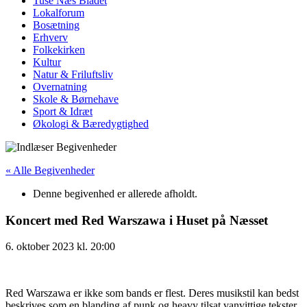
Tuse Næs Bladet
Lokalforum
Bosætning
Erhverv
Folkekirken
Kultur
Natur & Friluftsliv
Overnatning
Skole & Børnehave
Sport & Idræt
Økologi & Bæredygtighed
« Alle Begivenheder
Denne begivenhed er allerede afholdt.
Koncert med Red Warszawa i Huset på Næsset
6. oktober 2023
kl.
20:00
Red Warszawa er ikke som bands er flest. Deres musikstil kan bedst
beskrives som en blanding af punk og heavy tilsat vanvittige tekster