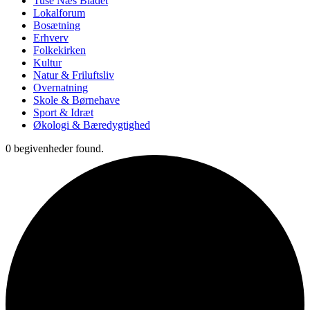
Tuse Næs Bladet
Lokalforum
Bosætning
Erhverv
Folkekirken
Kultur
Natur & Friluftsliv
Overnatning
Skole & Børnehave
Sport & Idræt
Økologi & Bæredygtighed
0 begivenheder found.