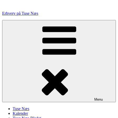
Videre
til
Erhverv på Tuse Næs
indhold
Menu
Tuse Næs
Kalender