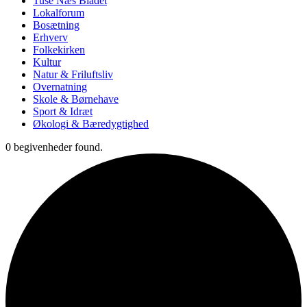
Tuse Næs Bladet
Lokalforum
Bosætning
Erhverv
Folkekirken
Kultur
Natur & Friluftsliv
Overnatning
Skole & Børnehave
Sport & Idræt
Økologi & Bæredygtighed
0 begivenheder found.