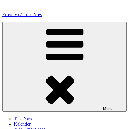
Videre
til
Erhverv på Tuse Næs
indhold
Menu
Tuse Næs
Kalender